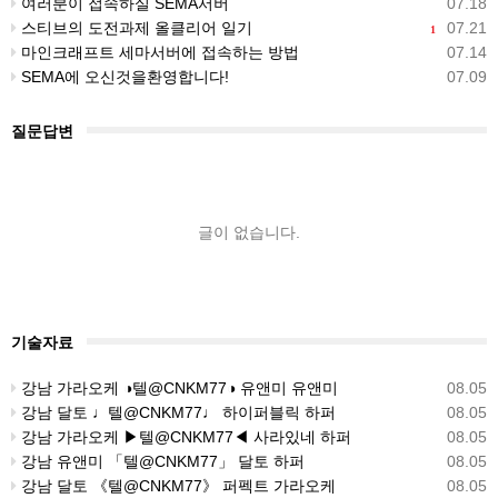
여러분이 접속하실 SEMA서버
07.18
스티브의 도전과제 올클리어 일기
07.21
1
마인크래프트 세마서버에 접속하는 방법
07.14
SEMA에 오신것을환영합니다!
07.09
질문답변
글이 없습니다.
기술자료
강남 가라오케 ◑텔@CNKM77◑ 유앤미 유앤미
08.05
강남 달토 ♩텔@CNKM77♩ 하이퍼블릭 하퍼
08.05
강남 가라오케 ▶텔@CNKM77◀ 사라있네 하퍼
08.05
강남 유앤미 「텔@CNKM77」 달토 하퍼
08.05
강남 달토 《텔@CNKM77》 퍼펙트 가라오케
08.05